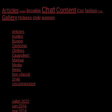
Tag Cloud
Chat
Content
Articles
brooklyn
Css
fashion
Audio
Fun
Gallery
Pictures
style
women
Catégories
Articles
(3)
Asides
(2)
Buying
(4)
Clerkship
(1)
Clothes
(3)
Equipollent
(1)
Markup
(6)
Media
(3)
News
(1)
Non classé
(1)
Style
(5)
Uncategorized
(3)
Archives
juillet 2022
(1)
juin 2016
(4)
mai 2016
(2)