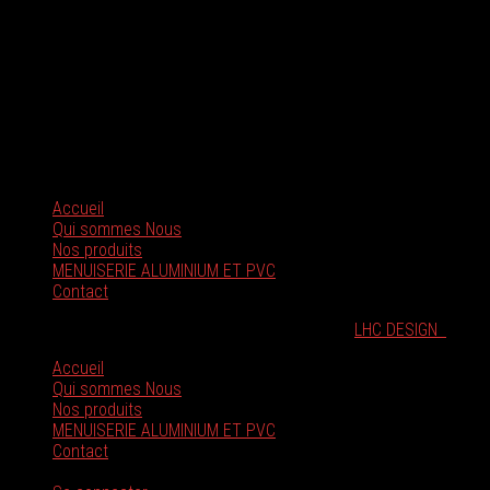
Nous Contacter
Zone d’activité EL Madjen fréha-Tizi Ouzou
Mobile : +213 (0) 555 55 77 53
Mobile : +213 (0) 550 48 21 40
Email : contact@inewplast.dz
Accueil
Qui sommes Nous
Nos produits
MENUISERIE ALUMINIUM ET PVC
Contact
©INEWPLAST |Tous droits réservés | Réalisé par
LHC DESIGN
Accueil
Qui sommes Nous
Nos produits
MENUISERIE ALUMINIUM ET PVC
Contact