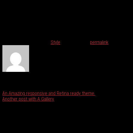
Votre panier est vide.
Lorem ipsum dolor sit amet, consectetuer adipiscing elit, sed diam
nonummy nibh euismod tincidunt ut laoreet dolore magna aliquam
erat volutpat. Ut wisi enim ad minim veniam, quis nostrud exerci
tation ullamcorper suscipit lobortis nisl ut aliquip ex ea commodo
consequat.
This entry was posted in
Style
. Bookmark the
permalink
.
admin
An Amazing responsive and Retina ready theme.
Another post with A Gallery
A propos de nous !
I NEW PLAST est une entreprise d’injection plastique spécialisée
dans la fabrication d’emballages en plastique destinés aux industries
de l’agroalimentaire et de la chimie.