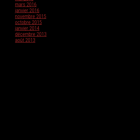
mars 2016
(2)
janvier 2016
(2)
novembre 2015
(1)
octobre 2015
(2)
janvier 2014
(1)
décembre 2013
(2)
août 2013
(2)
A propos
I NEW PLAST est une entreprise d’injection plastique spécialisée
dans la fabrication d’emballages en plastique destinés aux
industries de l’agroalimentaire et de la chimie.
Nous trouver !