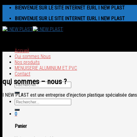
Skip
BIENVENUE SUR LE SITE INTERNET EURL I NEW PLAST
to
BIENVENUE SUR LE SITE INTERNET EURL I NEW PLAST
content
Accueil
Qui sommes Nous
Nos produits
MENUISERIE ALUMINIUM ET PVC
Contact
qui sommes – nous ?
Recherche
pour :
I NEW PLAST est une entreprise d’injection plastique spécialisée dans l
Recherche
pour :
0
Panier