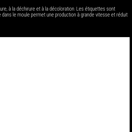
ure, à la déchirure et à la décoloration. Les étiquettes sont
ge dans le moule permet une production à grande vitesse et réduit