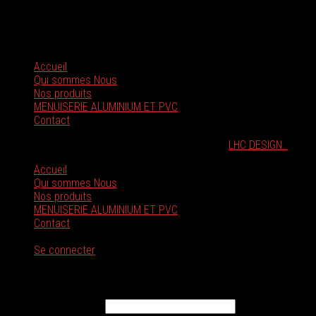
Mobile : +213 (0) 555 55 77 53
Mobile : +213 (0) 550 48 21 40
Email : contact@inewplast.dz
Accueil
Qui sommes Nous
Nos produits
MENUISERIE ALUMINIUM ET PVC
Contact
©INEWPLAST |Tous droits réservés | Réalisé par
LHC DESIGN
Accueil
Qui sommes Nous
Nos produits
MENUISERIE ALUMINIUM ET PVC
Contact
Se connecter
Se connecter
Identifiant ou e-mail
*