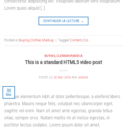
consectetur adipisicing elit. Voluptate laborum vero voluptatum.
Lorem quasi aliquid […]
CONTINUER LA LECTURE
→
Posted in
Buying
,
Clothes
,
Markup
|
Tagged
Content
,
Css
BUYING
,
CLERKSHIP
,
MEDIA
This is a standard HTML5 video post
POSTÉ LE
30 MAI 2016
PAR
ADMIN
30
Mai
Quisque elementum nibh at dolor pellentesque, a eleifend libero
pharetra. Mauris neque felis, volutpat nec ullamcorper eget,
sagittis vel enim. Nam sit amet ante egestas, gravida tellus
vitae, semper eros. Nullam mattis mi at metus egestas, in
porttitor lectus sodales. Lorem ipsum dolor sit amet,