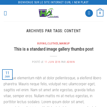
Skip
BIENVENUE SUR LE SITE INTERNET EURL I NEW PLAST
to
0
content
ARCHIVES PAR TAGS:
CONTENT
BUYING
,
CLOTHES
,
MARKUP
This is a standard image gallery thumbs post
POSTÉ LE
11 JUIN 2016
PAR
ADMIN
11
Juin
Quisque elementum nibh at dolor pellentesque, a eleifend libero
pharetra. Mauris neque felis, volutpat nec ullamcorper eget,
sagittis vel enim. Nam sit amet ante egestas, gravida tellus
vitae, semper eros. Nullam mattis mi at metus egestas, in
porttitor lectus sodales. Lorem ipsum dolor sit amet,