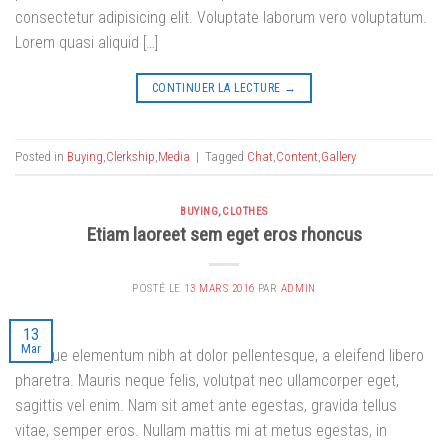
consectetur adipisicing elit. Voluptate laborum vero voluptatum.
Lorem quasi aliquid […]
CONTINUER LA LECTURE
→
Posted in
Buying
,
Clerkship
,
Media
|
Tagged
Chat
,
Content
,
Gallery
BUYING
,
CLOTHES
Etiam laoreet sem eget eros rhoncus
POSTÉ LE
13 MARS 2016
PAR
ADMIN
13
Mar
Quisque elementum nibh at dolor pellentesque, a eleifend libero
pharetra. Mauris neque felis, volutpat nec ullamcorper eget,
sagittis vel enim. Nam sit amet ante egestas, gravida tellus
vitae, semper eros. Nullam mattis mi at metus egestas, in