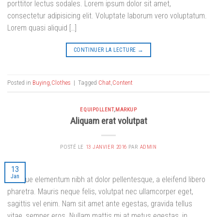
porttitor lectus sodales. Lorem ipsum dolor sit amet,
consectetur adipisicing elit. Voluptate laborum vero voluptatum.
Lorem quasi aliquid […]
CONTINUER LA LECTURE
→
Posted in
Buying
,
Clothes
|
Tagged
Chat
,
Content
EQUIPOLLENT
,
MARKUP
Aliquam erat volutpat
POSTÉ LE
13 JANVIER 2016
PAR
ADMIN
13
Jan
Quisque elementum nibh at dolor pellentesque, a eleifend libero
pharetra. Mauris neque felis, volutpat nec ullamcorper eget,
sagittis vel enim. Nam sit amet ante egestas, gravida tellus
vitae, semper eros. Nullam mattis mi at metus egestas, in