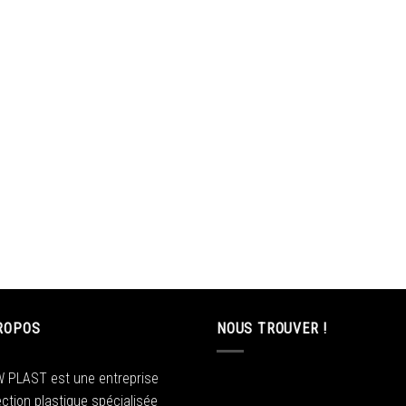
ROPOS
NOUS TROUVER !
W PLAST est une entreprise
jection plastique spécialisée