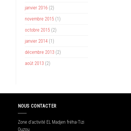
janvier 2016
(2)
novembre 2015
(1)
octobre 2015
(2)
janvier 2014
(1)
décembre 2013
(2)
août 2013
(2)
NOUS CONTACTER
Zone d’activité EL Madjen fréha-Tizi
Ouzou