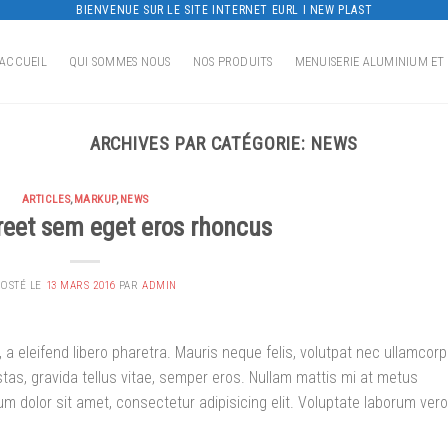
BIENVENUE SUR LE SITE INTERNET EURL I NEW PLAST
ACCUEIL
QUI SOMMES NOUS
NOS PRODUITS
MENUISERIE ALUMINIUM ET
ARCHIVES PAR CATÉGORIE:
NEWS
ARTICLES
,
MARKUP
,
NEWS
reet sem eget eros rhoncus
POSTÉ LE
13 MARS 2016
PAR
ADMIN
a eleifend libero pharetra. Mauris neque felis, volutpat nec ullamcorp
stas, gravida tellus vitae, semper eros. Nullam mattis mi at metus
um dolor sit amet, consectetur adipisicing elit. Voluptate laborum vero