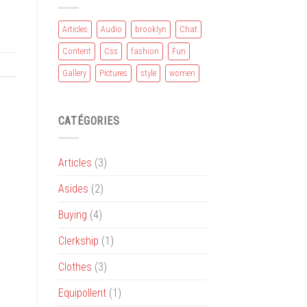
Articles
Audio
brooklyn
Chat
Content
Css
fashion
Fun
Gallery
Pictures
style
women
CATÉGORIES
Articles
(3)
Asides
(2)
Buying
(4)
Clerkship
(1)
Clothes
(3)
Equipollent
(1)