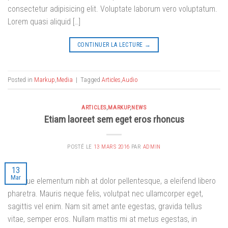
consectetur adipisicing elit. Voluptate laborum vero voluptatum.
Lorem quasi aliquid […]
CONTINUER LA LECTURE
→
Posted in
Markup
,
Media
|
Tagged
Articles
,
Audio
ARTICLES
,
MARKUP
,
NEWS
Etiam laoreet sem eget eros rhoncus
POSTÉ LE
13 MARS 2016
PAR
ADMIN
13
Mar
Quisque elementum nibh at dolor pellentesque, a eleifend libero
pharetra. Mauris neque felis, volutpat nec ullamcorper eget,
sagittis vel enim. Nam sit amet ante egestas, gravida tellus
vitae, semper eros. Nullam mattis mi at metus egestas, in