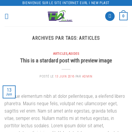
Skip
BIENVENUE SUR LE SITE INTERNET EURL I NEW PLAST
to
0
content
ARCHIVES PAR TAGS:
ARTICLES
ARTICLES
,
ASIDES
This is a stardard post with preview image
POSTÉ LE
13 JUIN 2016
PAR
ADMIN
13
Juin
Quisque elementum nibh at dolor pellentesque, a eleifend libero
pharetra. Mauris neque felis, volutpat nec ullamcorper eget,
sagittis vel enim. Nam sit amet ante egestas, gravida tellus
vitae, semper eros. Nullam mattis mi at metus egestas, in
porttitor lectus sodales. Lorem ipsum dolor sit amet,