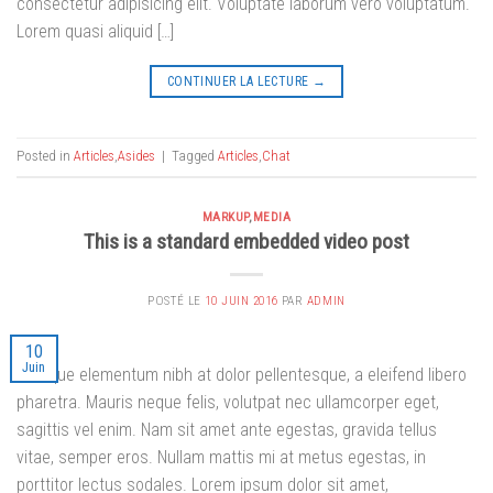
consectetur adipisicing elit. Voluptate laborum vero voluptatum.
Lorem quasi aliquid […]
CONTINUER LA LECTURE
→
Posted in
Articles
,
Asides
|
Tagged
Articles
,
Chat
MARKUP
,
MEDIA
This is a standard embedded video post
POSTÉ LE
10 JUIN 2016
PAR
ADMIN
10
Juin
Quisque elementum nibh at dolor pellentesque, a eleifend libero
pharetra. Mauris neque felis, volutpat nec ullamcorper eget,
sagittis vel enim. Nam sit amet ante egestas, gravida tellus
vitae, semper eros. Nullam mattis mi at metus egestas, in
porttitor lectus sodales. Lorem ipsum dolor sit amet,